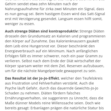
Gehirn sendet etwa zehn Minuten nach der
Nahrungsaufnahme für zirka zwei Minuten ein Signal, dass
es nun genug sei. Beim hastigem Essen wird das Satt-Signal
erst mit Verzögerung gesendet. Langsam essen hilft somit,
weniger zu essen.
Auch strenge Diäten sind kontraproduktiv:
Strenge Diäten
drosseln den Grundumsatz an Kalorien und programmieren
den Körper auf Zunahme. Das Kalorienknausern gaukelt
dem Leib eine Hungersnot vor. Dieser beschränkt den
Energieverbrauch auf ein Minimum. Nach anfänglichen
Erfolgen fällt es immer schwerer, noch ein paar Gramm zu
verlieren. Selbst nach dem Ende der Diät wirtschaftet der
Körper sparsam weiter mit dem Ziel, Reserven aufzubauen,
um für die nächste Mangelperiode gewappnet zu sein.
Das Resultat ist der Jo-Jo-Effekt
, welcher den Teufelskreis
aus Frustration und Fehlverhalten verstärkt. Auch die
Psyche läuft Gefahr, durch das dauernde Gewichts-Jo-Jo
Schaden zu nehmen. Diäten fördern falsches
Ernährungsverhalten, sie suggerieren zu Unrecht, dass die
Maße dünner Models reine Willenssache seien. Doch wie
bereits gesagt: Erbanlagen prägen die natürliche Statur bis