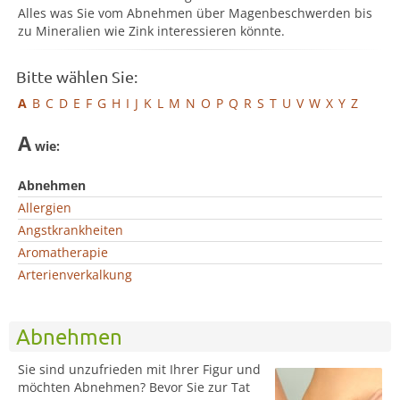
Alles was Sie vom Abnehmen über Magenbeschwerden bis
zu Mineralien wie Zink interessieren könnte.
Bitte wählen Sie:
A
B
C
D
E
F
G
H
I
J
K
L
M
N
O
P
Q
R
S
T
U
V
W
X
Y
Z
A
wie:
Abnehmen
Allergien
Angstkrankheiten
Aromatherapie
Arterienverkalkung
Abnehmen
Sie sind unzufrieden mit Ihrer Figur und
möchten Abnehmen? Bevor Sie zur Tat