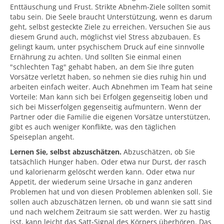
Enttäuschung und Frust. Strikte Abnehm-Ziele sollten somit
tabu sein. Die Seele braucht Unterstützung, wenn es darum
geht, selbst gesteckte Ziele zu erreichen. Versuchen Sie aus
diesem Grund auch, möglichst viel Stress abzubauen. Es
gelingt kaum, unter psychischem Druck auf eine sinnvolle
Ernährung zu achten. Und sollten Sie einmal einen
"schlechten Tag" gehabt haben, an dem Sie Ihre guten
Vorsätze verletzt haben, so nehmen sie dies ruhig hin und
arbeiten einfach weiter. Auch Abnehmen im Team hat seine
Vorteile: Man kann sich bei Erfolgen gegenseitig loben und
sich bei Misserfolgen gegenseitig aufmuntern. Wenn der
Partner oder die Familie die eigenen Vorsätze unterstützen,
gibt es auch weniger Konflikte, was den täglichen
Speiseplan angeht.
Lernen Sie, selbst abzuschätzen.
Abzuschätzen, ob Sie
tatsächlich Hunger haben. Oder etwa nur Durst, der rasch
und kalorienarm gelöscht werden kann. Oder etwa nur
Appetit, der wiederum seine Ursache in ganz anderen
Problemen hat und von diesen Problemen ablenken soll. Sie
sollen auch abzuschätzen lernen, ob und wann sie satt sind
und nach welchem Zeitraum sie satt werden. Wer zu hastig
isst, kann leicht das Satt-Signal des Körpers überhören. Das