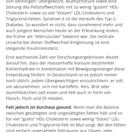
sich vereinigen: Übergewicht, Bluthochdruck sowie eine
Störung des Fettstoffwechsels mit zu wenig "gutem" HDL-
Cholesterin sowie zu viel "bösem" LDL-Cholesterin und
Triglycerid-Fetten. Syndrom X ist die Vorstufe des Typ-2-
Diabetes. So wundert es nicht, dass zunehmend mehr und
auch jüngere Menschen heute an der Erkrankung leiden,
die früher als "Alterszucker" bekannt war. Die zentrale
Ursache bei dieser Stoffwechsel-Entgleisung ist eine
steigende Insulinresistenz.
Eine wachsende Zahl von Forschungsergebnissen deutet
darauf hin, dass der massenhafte Konsum bestimmter
Kohlenhydrate in Kombination mit Bewegungsmangel diese
Entwicklung fördert. In Deutschland ist es jedoch immer
noch üblich, jedem Übergewichtigen einzutrichtern, er soll,
um abzunehmen, sich mit Kartoffeln, Reis, Brot oder
Gummibärchen satt essen und Fett auch in Form von
Fleisch, Fisch und Öl meiden.
Fett jedoch ist durchaus gesund.
Wenn man die Balance
zwischen gesättigten und ungesättigten Fetten hält und so
für viel "gutes" HDL-Cholesterin sowie wenig "böses" LDL-
Cholesterin und Triglycerid-Fett im Blut sorgt. Bei den Fetten
sind einfach ungesättigte Fettsäuren aus Oliven- oder