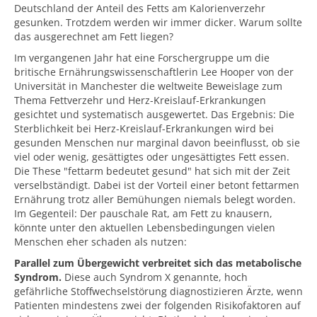
Deutschland der Anteil des Fetts am Kalorienverzehr
gesunken. Trotzdem werden wir immer dicker. Warum sollte
das ausgerechnet am Fett liegen?
Im vergangenen Jahr hat eine Forschergruppe um die
britische Ernährungswissenschaftlerin Lee Hooper von der
Universität in Manchester die weltweite Beweislage zum
Thema Fettverzehr und Herz-Kreislauf-Erkrankungen
gesichtet und systematisch ausgewertet. Das Ergebnis: Die
Sterblichkeit bei Herz-Kreislauf-Erkrankungen wird bei
gesunden Menschen nur marginal davon beeinflusst, ob sie
viel oder wenig, gesättigtes oder ungesättigtes Fett essen.
Die These "fettarm bedeutet gesund" hat sich mit der Zeit
verselbständigt. Dabei ist der Vorteil einer betont fettarmen
Ernährung trotz aller Bemühungen niemals belegt worden.
Im Gegenteil: Der pauschale Rat, am Fett zu knausern,
könnte unter den aktuellen Lebensbedingungen vielen
Menschen eher schaden als nutzen:
Parallel zum Übergewicht verbreitet sich das metabolische
Syndrom.
Diese auch Syndrom X genannte, hoch
gefährliche Stoffwechselstörung diagnostizieren Ärzte, wenn
Patienten mindestens zwei der folgenden Risikofaktoren auf