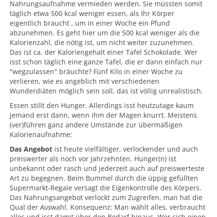
Nahrungsaufnahme vermieden werden. Sie müssten somit
täglich etwa 500 kcal weniger essen, als Ihr Körper
eigentlich braucht , um in einer Woche ein Pfund
abzunehmen. Es geht hier um die 500 kcal weniger als die
Kalorienzahl, die nötig ist, um nicht weiter zuzunehmen.
Das ist ca. der Kaloriengehalt einer Tafel Schokolade. Wer
isst schon täglich eine ganze Tafel, die er dann einfach nur
"wegzulassen" bräuchte? Fünf Kilo in einer Woche zu
verlieren, wie es angeblich mit verschiedenen
Wunderdiäten möglich sein soll, das ist völlig unrealistisch.
Essen stillt den Hunger. Allerdings isst heutzutage kaum
jemand erst dann, wenn ihm der Magen knurrt. Meistens
(ver)führen ganz andere Umstände zur übermäßigen
Kalorienaufnahme:
Das Angebot
ist heute vielfältiger, verlockender und auch
preiswerter als noch vor Jahrzehnten. Hunger(n) ist
unbekannt oder rasch und jederzeit auch auf preiswerteste
Art zu begegnen. Beim Bummel durch die üppig gefüllten
Supermarkt-Regale versagt die Eigenkontrolle des Körpers.
Das Nahrungsangebot verlockt zum Zugreifen, man hat die
Qual der
Aus
wahl. Konsequenz: Man wählt alles, verbraucht
alles und isst damit über den Bedarf hinaus. Wer sich einen