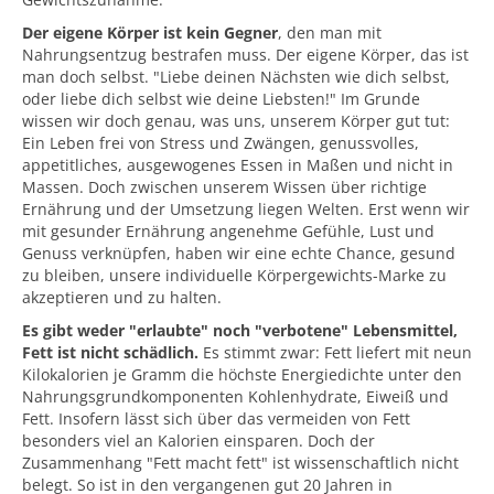
Der eigene Körper ist kein Gegner
, den man mit
Nahrungsentzug bestrafen muss. Der eigene Körper, das ist
man doch selbst. "Liebe deinen Nächsten wie dich selbst,
oder liebe dich selbst wie deine Liebsten!" Im Grunde
wissen wir doch genau, was uns, unserem Körper gut tut:
Ein Leben frei von Stress und Zwängen, genussvolles,
appetitliches, ausgewogenes Essen in Maßen und nicht in
Massen. Doch zwischen unserem Wissen über richtige
Ernährung und der Umsetzung liegen Welten. Erst wenn wir
mit gesunder Ernährung angenehme Gefühle, Lust und
Genuss verknüpfen, haben wir eine echte Chance, gesund
zu bleiben, unsere individuelle Körpergewichts-Marke zu
akzeptieren und zu halten.
Es gibt weder "erlaubte" noch "verbotene" Lebensmittel,
Fett ist nicht schädlich.
Es stimmt zwar: Fett liefert mit neun
Kilokalorien je Gramm die höchste Energiedichte unter den
Nahrungsgrundkomponenten Kohlenhydrate, Eiweiß und
Fett. Insofern lässt sich über das vermeiden von Fett
besonders viel an Kalorien einsparen. Doch der
Zusammenhang "Fett macht fett" ist wissenschaftlich nicht
belegt. So ist in den vergangenen gut 20 Jahren in