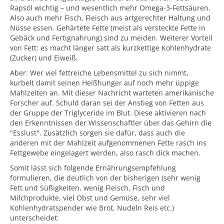
Rapsöl wichtig – und wesentlich mehr Omega-3-Fettsäuren.
Also auch mehr Fisch, Fleisch aus artgerechter Haltung und
Nüsse essen. Gehärtete Fette (meist als versteckte Fette in
Gebäck und Fertignahrung) sind zu meiden. Weiterer Vorteil
von Fett: es macht länger satt als kurzkettige Kohlenhydrate
(Zucker) und Eiweiß.
Aber: Wer viel fettreiche Lebensmittel zu sich nimmt,
kurbelt damit seinen Heißhunger auf noch mehr üppige
Mahlzeiten an. Mit dieser Nachricht warteten amerikanische
Forscher auf. Schuld daran sei der Anstieg von Fetten aus
der Gruppe der Triglyceride im Blut. Diese aktivieren nach
den Erkenntnissen der Wissenschaftler über das Gehirn die
"Esslust". Zusätzlich sorgen sie dafür, dass auch die
anderen mit der Mahlzeit aufgenommenen Fette rasch ins
Fettgewebe eingelagert werden, also rasch dick machen.
Somit lässt sich folgende Ernährungsempfehlung
formulieren, die deutlich von der bisherigen (sehr wenig
Fett und Süßigkeiten, wenig Fleisch, Fisch und
Milchprodukte, viel Obst und Gemüse, sehr viel
Kohlenhydratspender wie Brot, Nudeln Reis etc.)
unterscheidet: