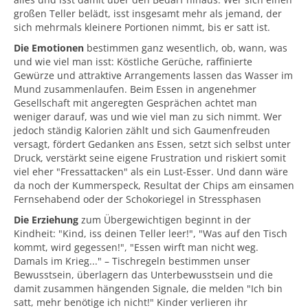
großen Teller belädt, isst insgesamt mehr als jemand, der
sich mehrmals kleinere Portionen nimmt, bis er satt ist.
Die Emotionen
bestimmen ganz wesentlich, ob, wann, was
und wie viel man isst: Köstliche Gerüche, raffinierte
Gewürze und attraktive Arrangements lassen das Wasser im
Mund zusammenlaufen. Beim Essen in angenehmer
Gesellschaft mit angeregten Gesprächen achtet man
weniger darauf, was und wie viel man zu sich nimmt. Wer
jedoch ständig Kalorien zählt und sich Gaumenfreuden
versagt, fördert Gedanken ans Essen, setzt sich selbst unter
Druck, verstärkt seine eigene Frustration und riskiert somit
viel eher "Fressattacken" als ein Lust-Esser. Und dann wäre
da noch der Kummerspeck, Resultat der Chips am einsamen
Fernsehabend oder der Schokoriegel in Stressphasen
Die Erziehung
zum Übergewichtigen beginnt in der
Kindheit: "Kind, iss deinen Teller leer!", "Was auf den Tisch
kommt, wird gegessen!", "Essen wirft man nicht weg.
Damals im Krieg..." – Tischregeln bestimmen unser
Bewusstsein, überlagern das Unterbewusstsein und die
damit zusammen hängenden Signale, die melden "Ich bin
satt, mehr benötige ich nicht!" Kinder verlieren ihr