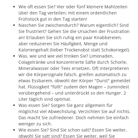
Wie oft essen Sie? Vier oder fünf kleinere Mahlzeiten
über den Tag verteilen; mit einem ordentlichen
Frühstück gut in den Tag starten!
Naschen Sie zwischendurch? Warum eigentlich? Sind
Sie frustriert? Gehen Sie die Ursachen der Frustration
an! Erlauben Sie sich ruhig ein paar Knabbereien,
aber reduzieren Sie Häufigkeit, Menge und
Kaloriengehalt (lieber Trockenobst statt Schokoriegel).
Was, wie und wie viel trinken Sie? Limonaden,
Colagetränke und konzentrierte Säfte durch Schorle,
Mineralwasser oder Tees ersetzen. Oft interpretieren
wir die Körpersignale falsch, greifen automatisch zu
etwas Essbarem, obwohl der Körper "Durst" gemeldet
hat. Flüssigkeit "füllt" zudem den Magen – zumindest
vorübergehend – und unterdrückt so den Hunger. 2
Liter täglich sind optimal.
Was essen Sie? Sorgen Sie ganz allgemein für
möglichst viel Abwechslung. Verzichten Sie auf nichts.
Das macht Sie zufriedener. Doch nehmen Sie einfach
weniger zu sich.
Wie essen Sie? Sind Sie schon satt? Essen Sie weiter,
obwohl Sie satt sind? Essen Sie weiter, weil Sie