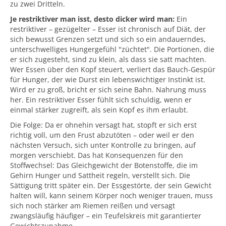
zu zwei Dritteln.
Je restriktiver man isst, desto dicker wird man:
Ein
restriktiver – gezügelter – Esser ist chronisch auf Diät, der
sich bewusst Grenzen setzt und sich so ein andauerndes,
unterschwelliges Hungergefühl "züchtet". Die Portionen, die
er sich zugesteht, sind zu klein, als dass sie satt machten.
Wer Essen über den Kopf steuert, verliert das Bauch-Gespür
für Hunger, der wie Durst ein lebenswichtiger Instinkt ist.
Wird er zu groß, bricht er sich seine Bahn. Nahrung muss
her. Ein restriktiver Esser fühlt sich schuldig, wenn er
einmal stärker zugreift, als sein Kopf es ihm erlaubt.
Die Folge: Da er ohnehin versagt hat, stopft er sich erst
richtig voll, um den Frust abzutöten – oder weil er den
nächsten Versuch, sich unter Kontrolle zu bringen, auf
morgen verschiebt. Das hat Konsequenzen für den
Stoffwechsel: Das Gleichgewicht der Botenstoffe, die im
Gehirn Hunger und Sattheit regeln, verstellt sich. Die
Sättigung tritt später ein. Der Essgestörte, der sein Gewicht
halten will, kann seinem Körper noch weniger trauen, muss
sich noch stärker am Riemen reißen und versagt
zwangsläufig häufiger – ein Teufelskreis mit garantierter
Gewichtszunahme.