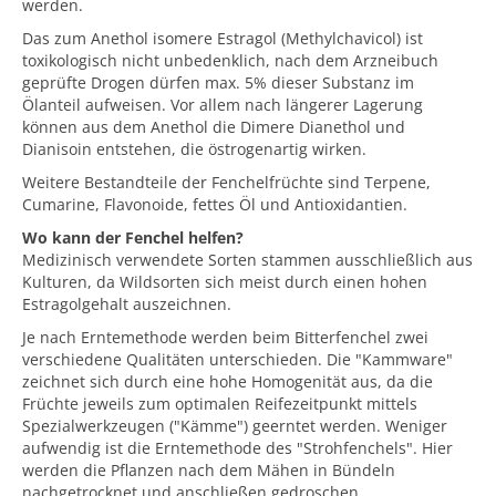
werden.
Das zum Anethol isomere Estragol (Methylchavicol) ist
toxikologisch nicht unbedenklich, nach dem Arzneibuch
geprüfte Drogen dürfen max. 5% dieser Substanz im
Ölanteil aufweisen. Vor allem nach längerer Lagerung
können aus dem Anethol die Dimere Dianethol und
Dianisoin entstehen, die östrogenartig wirken.
Weitere Bestandteile der Fenchelfrüchte sind Terpene,
Cumarine, Flavonoide, fettes Öl und Antioxidantien.
Wo kann der Fenchel helfen?
Medizinisch verwendete Sorten stammen ausschließlich aus
Kulturen, da Wildsorten sich meist durch einen hohen
Estragolgehalt auszeichnen.
Je nach Erntemethode werden beim Bitterfenchel zwei
verschiedene Qualitäten unterschieden. Die "Kammware"
zeichnet sich durch eine hohe Homogenität aus, da die
Früchte jeweils zum optimalen Reifezeitpunkt mittels
Spezialwerkzeugen ("Kämme") geerntet werden. Weniger
aufwendig ist die Erntemethode des "Strohfenchels". Hier
werden die Pflanzen nach dem Mähen in Bündeln
nachgetrocknet und anschließen gedroschen.