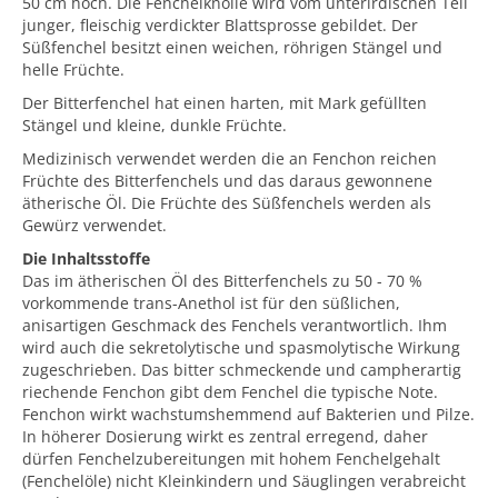
50 cm hoch. Die Fenchelknolle wird vom unterirdischen Teil
junger, fleischig verdickter Blattsprosse gebildet. Der
Süßfenchel besitzt einen weichen, röhrigen Stängel und
helle Früchte.
Der Bitterfenchel hat einen harten, mit Mark gefüllten
Stängel und kleine, dunkle Früchte.
Medizinisch verwendet werden die an Fenchon reichen
Früchte des Bitterfenchels und das daraus gewonnene
ätherische Öl. Die Früchte des Süßfenchels werden als
Gewürz verwendet.
Die Inhaltsstoffe
Das im ätherischen Öl des Bitterfenchels zu 50 - 70 %
vorkommende trans-Anethol ist für den süßlichen,
anisartigen Geschmack des Fenchels verantwortlich. Ihm
wird auch die sekretolytische und spasmolytische Wirkung
zugeschrieben. Das bitter schmeckende und campherartig
riechende Fenchon gibt dem Fenchel die typische Note.
Fenchon wirkt wachstumshemmend auf Bakterien und Pilze.
In höherer Dosierung wirkt es zentral erregend, daher
dürfen Fenchelzubereitungen mit hohem Fenchelgehalt
(Fenchelöle) nicht Kleinkindern und Säuglingen verabreicht