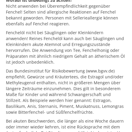
Worauf ist unbedingt zu achten?
Nicht anwenden bei Überempfindlichkeit gegenüber
Fenchel! Selten sind allergische Reaktionen auf Fenchel
bekannt geworden. Personen mit Sellerieallergie können
ebenfalls auf Fenchel reagieren.
Fenchelöl nicht bei Säuglingen oder Kleinkindern
anwenden! Reines Fenchelöl kann auch bei Säuglingen und
Kleinkindern akute Atemnot und Erregungszustände
hervorrufen. Die Anwendung von Tee, Fenchelhonig oder
Präparaten mit ähnlich niedrigem Gehalt an ätherischem Öl
ist jedoch unbedenklich.
Das Bundesinstitut für Risikobewertung (www.bgvv.de)
empfiehlt, Gewürze und Kräutertees, die Estragol und/oder
Methyleugenol enthalten, nicht in größeren Mengen über
längere Zeiträume einzunehmen. Dies gilt in besonderem
Maße für Kinder und während Schwangerschaft und
Stillzeit. Als Beispiele werden hier genannt: Estragon,
Basilikum, Anis, Sternanis, Piment, Muskatnuss, Lemongras
sowie Bitterfenchel- und Süßfenchelfrüchte.
Bei akuten Beschwerden, die länger als eine Woche dauern
oder immer wieder kehren, ist eine Rücksprache mit dem