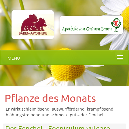
MENU
Pflanze des Monats
Er wirkt schleimlösend, auswurffördernd, krampflösend,
blähungstreibend und schmeckt gut – der Fenchel...
Der Fenchel - Foeniculum vulgare