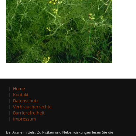
Home
Kontakt
Datenschutz
Verbraucherrechte
Barrierefreiheit
Impressum
Bei Arzneimitteln: Zu Risiken und Nebenwirkungen lesen Sie die