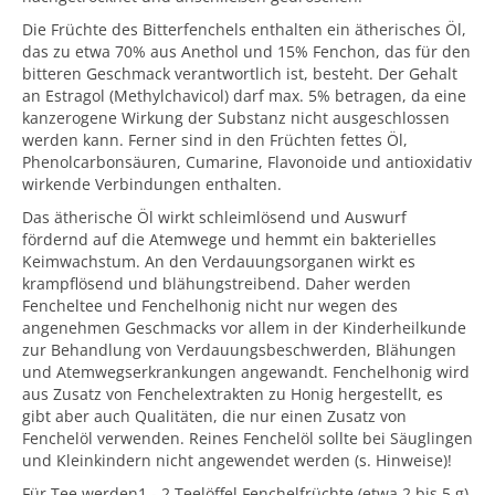
Die Früchte des Bitterfenchels enthalten ein ätherisches Öl,
das zu etwa 70% aus Anethol und 15% Fenchon, das für den
bitteren Geschmack verantwortlich ist, besteht. Der Gehalt
an Estragol (Methylchavicol) darf max. 5% betragen, da eine
kanzerogene Wirkung der Substanz nicht ausgeschlossen
werden kann. Ferner sind in den Früchten fettes Öl,
Phenolcarbonsäuren, Cumarine, Flavonoide und antioxidativ
wirkende Verbindungen enthalten.
Das ätherische Öl wirkt schleimlösend und Auswurf
fördernd auf die Atemwege und hemmt ein bakterielles
Keimwachstum. An den Verdauungsorganen wirkt es
krampflösend und blähungstreibend. Daher werden
Fencheltee und Fenchelhonig nicht nur wegen des
angenehmen Geschmacks vor allem in der Kinderheilkunde
zur Behandlung von Verdauungsbeschwerden, Blähungen
und Atemwegserkrankungen angewandt. Fenchelhonig wird
aus Zusatz von Fenchelextrakten zu Honig hergestellt, es
gibt aber auch Qualitäten, die nur einen Zusatz von
Fenchelöl verwenden. Reines Fenchelöl sollte bei Säuglingen
und Kleinkindern nicht angewendet werden (s. Hinweise)!
Für Tee werden1 - 2 Teelöffel Fenchelfrüchte (etwa 2 bis 5 g)