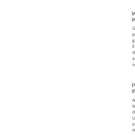
W
W
G
p
g
E
d
a
s
P
I
M
d
U
e
H