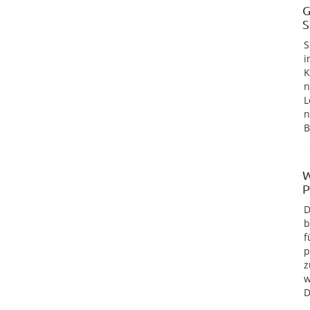
G
S
S
i
K
n
L
n
B
W
P
D
b
f
p
z
w
D